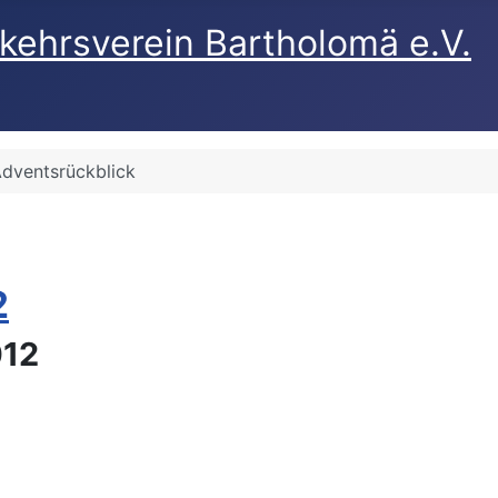
dventsrückblick
2
012